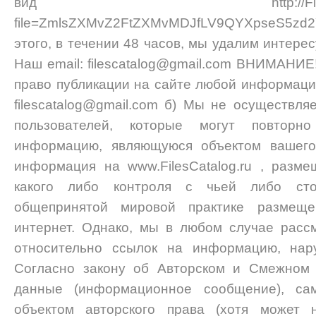
вид http://FilesCatalog.r
file=ZmlsZXMvZ2FtZXMvMDJfLV9QYXpseS5zd2
этого, в течении 48 часов, мы удалим интере
Наш email: filescatalog@gmail.com ВНИМАНИЕ
право публикации на сайте любой информаци
filescatalog@gmail.com б) Мы не осуществля
пользователей, которые могут повтор
информацию, являющуюся объектом вашего 
информация на www.FilesCatalog.ru , разме
какого либо контроля с чьей либо стор
общепринятой мировой практике размещ
интернет. Однако, мы в любом случае расс
относительно ссылок на информацию, на
Согласно закону об Авторском и Смежном 
данные (информационное сообщение), са
объектом авторского права (хотя может 