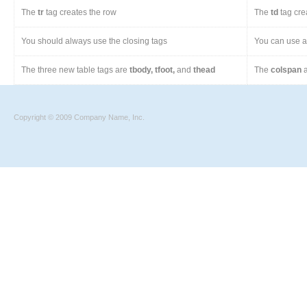
The
tr
tag creates the row
The
td
tag cre
You should always use the closing tags
You can use a 
The three new table tags are
tbody, tfoot,
and
thead
The
colspan
a
Copyright © 2009 Company Name, Inc.