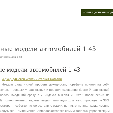
лей автомобилей
коллекционные автомобили фото
коллекционные мод
nt
nt
ные модели автомобилей 1 43
 автомобилей 1 43
е модели автомобилей 1 43
керхер для окон купить интернет магазин
Неделя дала низкий процент доходности, портфель принял на себя
азу две просадки управляющих и прошел «крещение боем» Управляющий
medos, входящий сразу в 2 индекса Million3 и Prize2 после серии из
(!) положительных недель выдал типичную для него просадку -7.36%
вестору — собственно ее все давно ждали, но никто не знал когда именно
а случится. Тем не менее, Ahmedos остается самым топовым управляющим