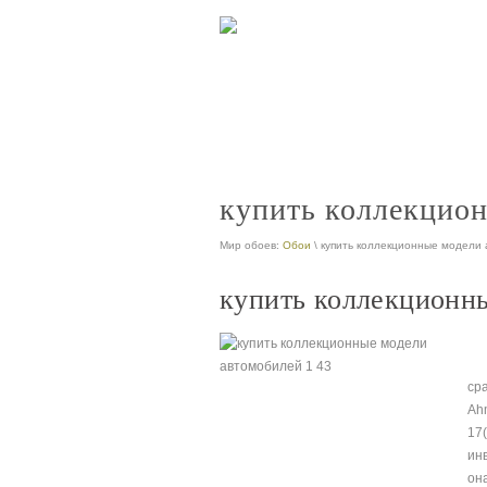
интернет магазин коллекционных моде
nt
продажа коллекционных автомобилей
nt
купить коллекцион
Мир обоев:
Обои
\ купить коллекционные модели
купить коллекционны
ср
Ah
17
ин
он