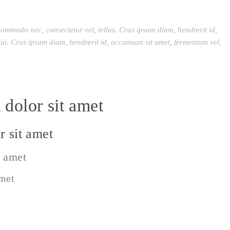
commodo nec, consectetur vel, tellus. Cras ipsum diam, hendrerit id,
ui. Cras ipsum diam, hendrerit id, accumsan sit amet, fermentum vel,
dolor sit amet
 sit amet
t amet
amet