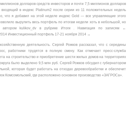
 миллионов долларов средств инвесторов и почти 7,5 миллионов долларов
, входящий в индекс Platinum2 после серии из 11 положительных недель
шо, что я добавил на этой неделе индекс Gold — все управляющие этого
озволило вырулить весь портфель по итогам недели хоть в небольшой, но
14 автором kulikov_dv в рубрике Итоги . Навигация по записям ←
2014 Инвестиционный портфель 17-21 ноября 2014 →
хозяйственную деятельность. Сергей Рожков рассказал, что с середины
рос, работники трудятся в полную смену. Как отмечает пресс-служба
жета на строительство и приобретение шести жилых домов на территориях
округа было выделено 9,5 млн руб. Сергей Рожков обсудил с губернатором
льной, которая будет работать на отходах деревообработки и обеспечит
елок Комсомольский, где расположено основное производство «ЗАГРОСа».