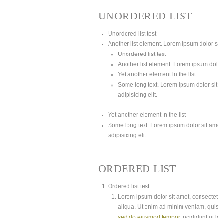
UNORDERED LIST
Unordered list test
Another list element. Lorem ipsum dolor sit
Unordered list test
Another list element. Lorem ipsum dolor
Yet another element in the list
Some long text. Lorem ipsum dolor sit 
adipisicing elit.
Yet another element in the list
Some long text. Lorem ipsum dolor sit amet
adipisicing elit.
ORDERED LIST
Ordered list test
Lorem ipsum dolor sit amet, consectetu
aliqua. Ut enim ad minim veniam, quis
sed do eiusmod tempor
incididunt ut 