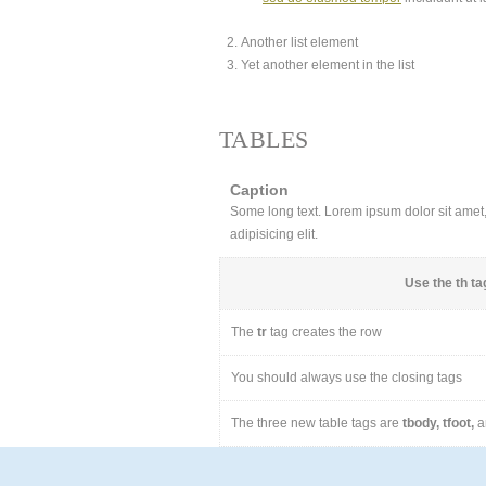
Another list element
Yet another element in the list
TABLES
Caption
Some long text. Lorem ipsum dolor sit amet, 
adipisicing elit.
Use the
th
tag
The
tr
tag creates the row
You should always use the closing tags
The three new table tags are
tbody, tfoot,
a