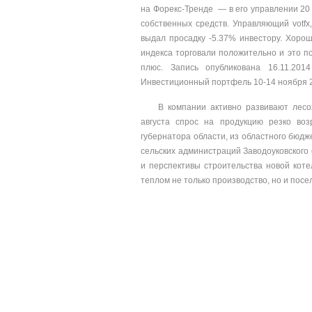
на Форекс-Тренде — в его управлении 20
собственных средств. Управляющий votfx
выдал просадку -5.37% инвестору. Хоро
индекса торговали положительно и это п
плюс. Запись опубликована 16.11.20
Инвестиционный портфель 10-14 ноября 
В компании активно развивают лесо
августа спрос на продукцию резко воз
губернатора области, из областного бюд
сельских администраций Заводоуковского 
и перспективы строительства новой коте
теплом не только производство, но и пос