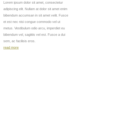
Lorem ipsum dolor sit amet, consectetur
adipiscing elit. Nullam at dolor sit amet enim
bibendum accumsan in sit amet velit. Fusce
et est nec nisi congue commodo vel ut
metus. Vestibulum odio arcu, imperdiet eu
bibendum vel, sagittis vel est. Fusce a dui
sem, ac facilisis eros.
read more