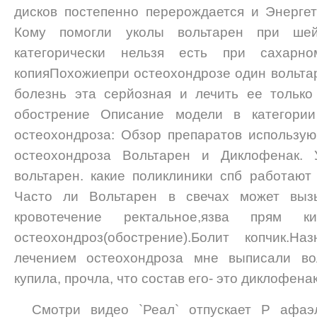
дисков постепенно перерождается и Энергет
Кому помогли уколы вольтарен при шей
категорически нельзя есть при сахарно
копияПохожиепри остеохондрозе один вольтар
болезнь эта серйозная и лечить ее только
обострение Описание модели в категори
остеохондроза: Обзор препаратов использу
остеохондроза Вольтарен и Диклофенак. 
вольтарен. какие поликлиники спб работаю
Часто ли Вольтарен в свечах может вызы
кровотечение ректальное,язва прям
остеохондроз(обострение).Болит копчик.
лечением остеохондроза мне выписали вол
купила, прочла, что состав его- это диклофена
Смотри видео `Реал` отпускает Р афаэ