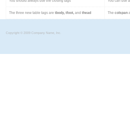
You should always use the closing tags
You can use a 
The three new table tags are
tbody, tfoot,
and
thead
The
colspan
a
Copyright © 2009 Company Name, Inc.