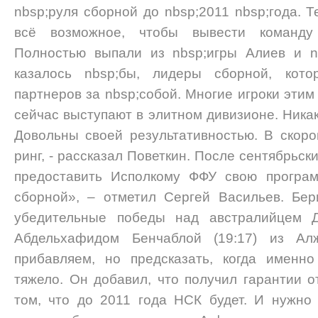
nbsp;руля сборной до nbsp;2011 nbsp;года. 
всё возможное, чтобы вывести команду
Полностью выпали из nbsp;игры Алиев и n
казалось nbsp;бы, лидеры сборной, кот
партнеров за nbsp;собой. Многие игроки эти
сейчас выступают в элитном дивизионе. Никак
Довольны своей результативностью. В скор
ринг, - рассказал Поветкин. После сентябрьск
предоставить Исполкому ФФУ свою програм
сборной», – отметил Сергей Васильев. Бер
убедительные победы над австралийцем 
Абдельхафидом Бенчаблой (19:17) из Ал
прибавляем, но предсказать, когда именн
тяжело. Он добавил, что получил гарантии о
том, что до 2011 года НСК будет. И нужно