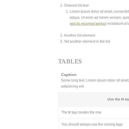
Ordered list test
Lorem ipsum dolor sit amet, consectetu
aliqua. Ut enim ad minim veniam, quis
sed do eiusmod tempor
incididunt ut 
Another list element
Yet another element in the list
TABLES
Caption
Some long text. Lorem ipsum dolor sit amet, 
adipisicing elit.
Use the
th
tag
The
tr
tag creates the row
You should always use the closing tags