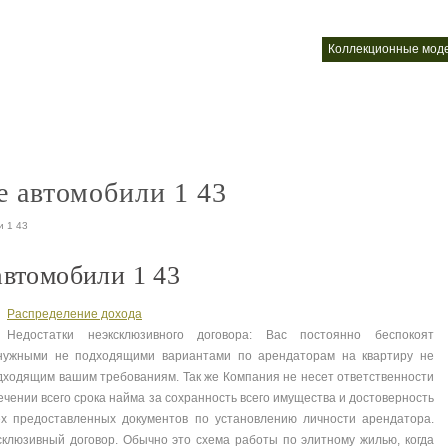
лей автомобилей
коллекционные автомобили фото
коллекционные мод
nt
nt
 автомобили 1 43
и 1 43
втомобили 1 43
Распределение дохода
Недостатки неэксклюзивного договора: Вас постоянно беспокоят
нужными не подходящими вариантами по арендаторам на квартиру не
дходящим вашим требованиям. Так же Компания не несет ответственности
течении всего срока найма за сохранность всего имущества и достоверность
ех предоставленных документов по установлению личности арендатора.
склюзивный договор. Обычно это схема работы по элитному жилью, когда