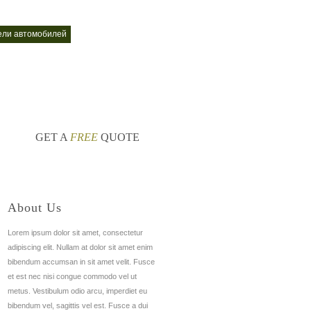
ели автомобилей
GET A
FREE
QUOTE
About Us
Lorem ipsum dolor sit amet, consectetur
adipiscing elit. Nullam at dolor sit amet enim
bibendum accumsan in sit amet velit. Fusce
et est nec nisi congue commodo vel ut
metus. Vestibulum odio arcu, imperdiet eu
bibendum vel, sagittis vel est. Fusce a dui