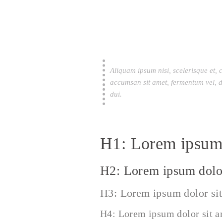
Aliquam ipsum nisi, scelerisque et, 
accumsan sit amet, fermentum vel, d
dui.
H1: Lorem ipsum 
H2: Lorem ipsum dolor
H3: Lorem ipsum dolor si
H4: Lorem ipsum dolor sit 