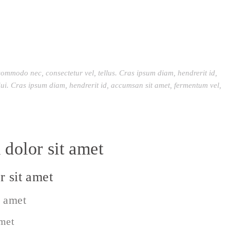
commodo nec, consectetur vel, tellus. Cras ipsum diam, hendrerit id,
ui. Cras ipsum diam, hendrerit id, accumsan sit amet, fermentum vel,
dolor sit amet
 sit amet
t amet
amet