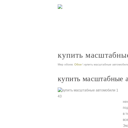
интернет магазин коллекционных моде
nt
продажа коллекционных автомобилей
nt
купить масштабные
Мир обоев:
Обои
\ купить масштабные автомобил
купить масштабные а
не
по
в 
вс
Эк