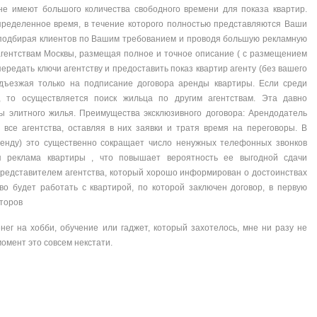
не имеют большого количества свободного времени для показа квартир.
пределенное время, в течение которого полностью представляются Ваши
, подбирая клиентов по Вашим требованием и проводя большую рекламную
агентствам Москвы, размещая полное и точное описание ( с размещением
ередать ключи агентству и предоставить показ квартир агенту (без вашего
одъезжая только на подписание договора аренды квартиры. Если среди
, то осуществляется поиск жильца по другим агентствам. Эта давно
 элитного жилья. Преимущества эксклюзивного договора: Арендодатель
 все агентства, оставляя в них заявки и тратя время на переговоры. В
ренду) это существенно сокращает число ненужных телефонных звонков
я реклама квартиры , что повышает вероятность ее выгодной сдачи
представителем агентства, который хорошо информирован о достоинствах
во будет работать с квартирой, по которой заключен договор, в первую
торов
нег на хобби, обучение или гаджет, который захотелось, мне ни разу не
момент это совсем некстати.